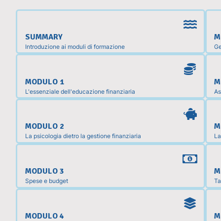
SUMMARY
M
Introduzione ai moduli di formazione
Ge
MODULO 1
M
L'essenziale dell'educazione finanziaria
As
MODULO 2
M
La psicologia dietro la gestione finanziaria
La
MODULO 3
M
Spese e budget
Ta
MODULO 4
M